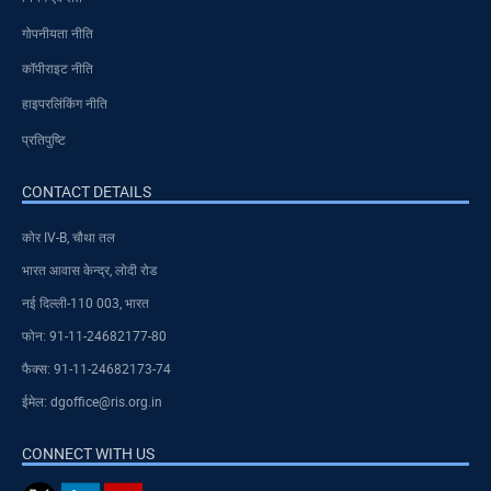
गोपनीयता नीति
कॉपीराइट नीति
हाइपरलिंकिंग नीति
प्रतिपुष्टि
CONTACT DETAILS
कोर IV-B, चौथा तल
भारत आवास केन्द्र, लोदी रोड
नई दिल्ली-110 003, भारत
फोन: 91-11-24682177-80
फैक्स: 91-11-24682173-74
ईमेल: dgoffice@ris.org.in
CONNECT WITH US