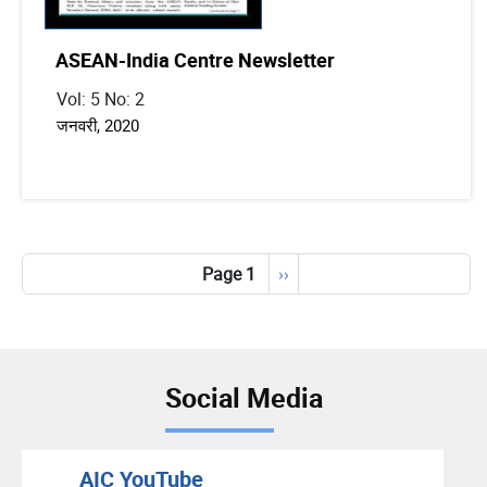
ASEAN-India Centre Newsletter
Vol: 5 No: 2
जनवरी, 2020
Pagination
Page 1
Next
››
page
Social Media
AIC YouTube