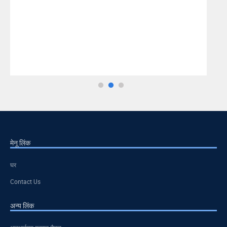
seanindia
मेनू लिंक
घर
Contact Us
अन्य लिंक