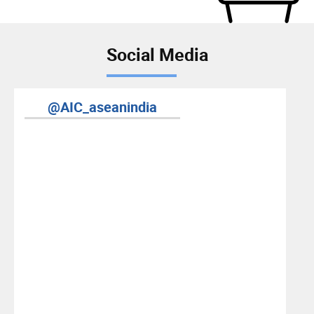
Social Media
ia
AIC YouTube